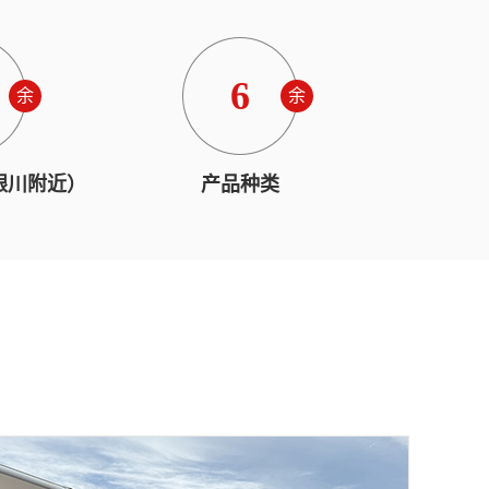
6
余
余
银川附近）
产品种类